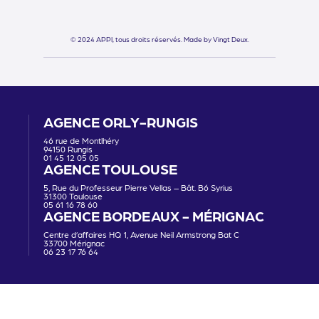
© 2024 APPI, tous droits réservés.
Made by Vingt Deux.
AGENCE ORLY-RUNGIS
46 rue de Montlhéry
94150 Rungis
01 45 12 05 05
AGENCE TOULOUSE
5, Rue du Professeur Pierre Vellas – Bât. B6 Syrius
31300 Toulouse
05 61 16 78 60
AGENCE BORDEAUX - MÉRIGNAC
Centre d’affaires HQ 1, Avenue Neil Armstrong Bat C
33700 Mérignac
06 23 17 76 64